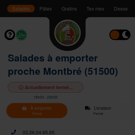
is
Salades
Pâtes
Gratins
Tex mex
Desserts
Salades à emporter
proche Montbré (51500)
Actuellement fermé...
18h00 - 23h00
À emporter
Livraison
Fermé
Fermé
03.26.04.65.65