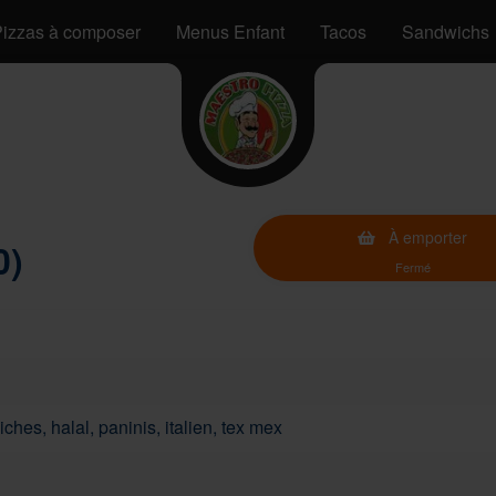
izzas à composer
Menus Enfant
Tacos
Sandwichs
À emporter
0)
Fermé
ches, halal, paninis, italien, tex mex