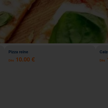
Pizza reine
Cal
10.00 €
Dès
Dès