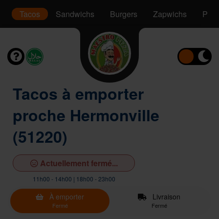
t
Tacos
Sandwichs
Burgers
Zapwichs
Pani
Tacos à emporter
proche Hermonville
(51220)
Actuellement fermé...
11h00 - 14h00 | 18h00 - 23h00
À emporter
Livraison
Fermé
Fermé