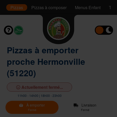
s
Pizzas
Pizzas à composer
Menus Enfant
Tac
Pizzas à emporter
proche Hermonville
(51220)
Actuellement fermé...
11h00 - 14h00 | 18h00 - 23h00
À emporter
Livraison
Fermé
Fermé