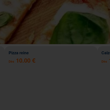
Pizza reine
Cal
10.00 €
Dès
Dès