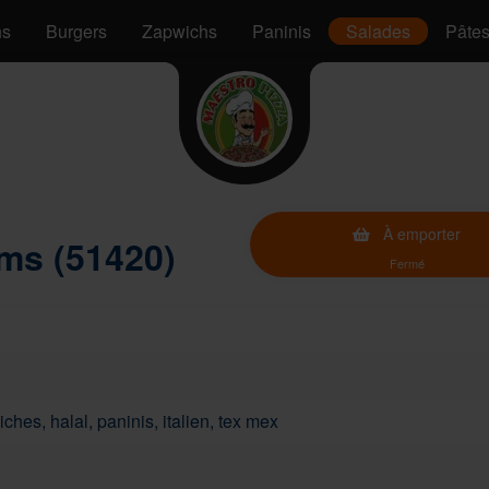
hs
Burgers
Zapwichs
Paninis
Salades
Pâte
À emporter
ms (51420)
Fermé
ches, halal, paninis, italien, tex mex