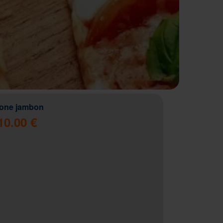
zone jambon
10.00 €