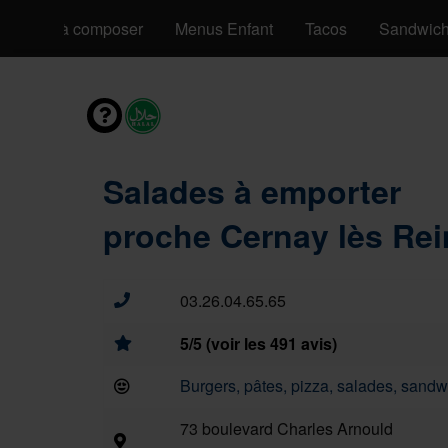
Pizzas à composer
Menus Enfant
Tacos
Sandwic
Salades à emporter
proche Cernay lès Rei
03.26.04.65.65
5/5 (voir les 491 avis)
Burgers, pâtes, pizza, salades, sandwi
73 boulevard Charles Arnould