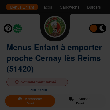
er
Menus Enfant
Tacos
Sandwichs
Burgers
Menus Enfant à emporter
proche Cernay lès Reims
(51420)
Actuellement fermé...
18h00 - 23h00
À emporter
Livraison
Fermé
Fermé