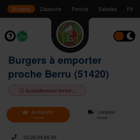
s
Burgers
Zapwichs
Paninis
Salades
Pâtes
Burgers à emporter
proche Berru (51420)
Actuellement fermé...
À emporter
Livraison
Fermé
Fermé
03.26.04.65.65