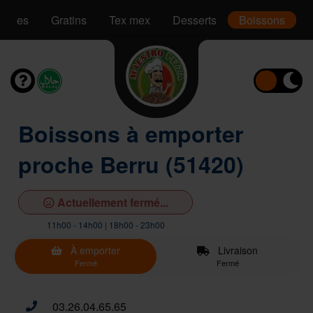
Pâtes
Gratins
Tex mex
Desserts
Boissons
Boissons à emporter
proche Berru (51420)
Actuellement fermé...
11h00 - 14h00 | 18h00 - 23h00
À emporter
Livraison
Fermé
Fermé
03.26.04.65.65