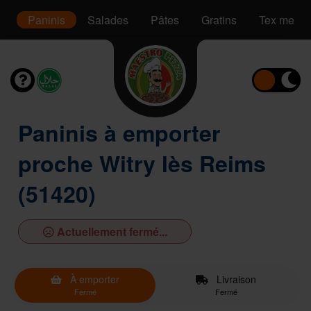
s
Paninis
Salades
Pâtes
Gratins
Tex mex
Paninis à emporter
proche Witry lès Reims
(51420)
Actuellement fermé...
À emporter
Livraison
Fermé
Fermé