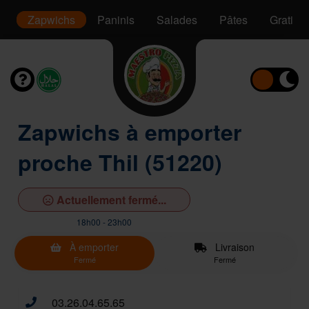
s
Zapwichs
Paninis
Salades
Pâtes
Gratins
Zapwichs à emporter
proche Thil (51220)
Actuellement fermé...
18h00 - 23h00
À emporter
Livraison
Fermé
Fermé
03.26.04.65.65