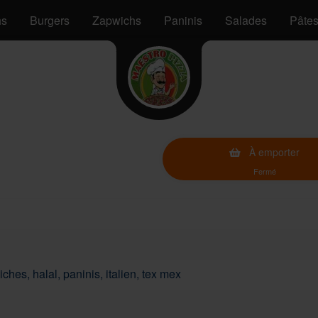
hs
Burgers
Zapwichs
Paninis
Salades
Pâte
À emporter
Fermé
ches, halal, paninis, italien, tex mex