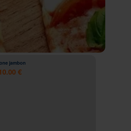
zone jambon
10.00 €