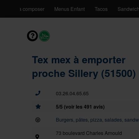
Pizzas à composer
Menus Enfant
Tacos
Sandwic
Tex mex à emporter
proche Sillery (51500)
03.26.04.65.65
5/5 (voir les 491 avis)
Burgers, pâtes, pizza, salades, sandwi
73 boulevard Charles Arnould