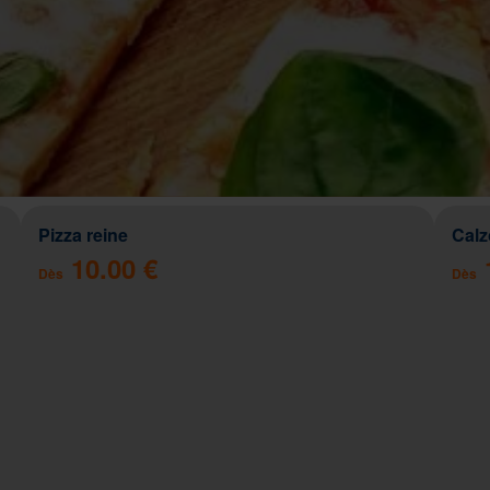
Pizza reine
Cal
10.00 €
Dès
Dès