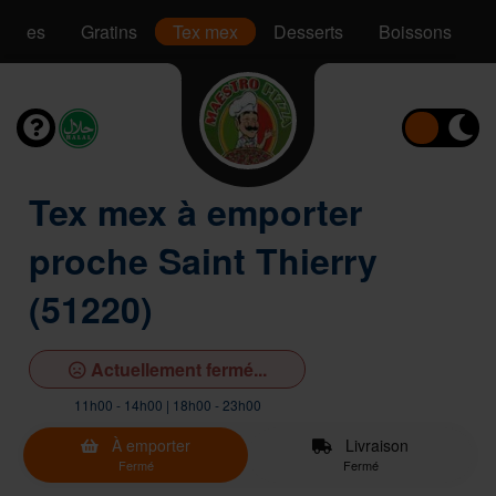
Pâtes
Gratins
Tex mex
Desserts
Boissons
Tex mex à emporter
proche Saint Thierry
(51220)
Actuellement fermé...
11h00 - 14h00 | 18h00 - 23h00
À emporter
Livraison
Fermé
Fermé