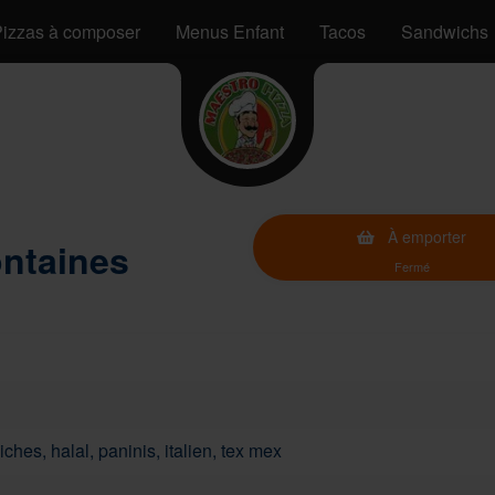
izzas à composer
Menus Enfant
Tacos
Sandwichs
À emporter
ontaines
Fermé
ches, halal, paninis, italien, tex mex