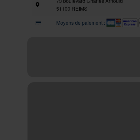
73 boulevard Charles Arnould
51100 REIMS
Moyens de paiement :