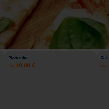
Pizza reine
Cal
10.00 €
Dès
Dès