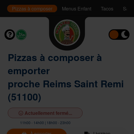
s
Pizzas à composer
Menus Enfant
Tacos
Sand
Pizzas à composer à
emporter
proche Reims Saint Remi
(51100)
Actuellement fermé...
11h00 - 14h00 | 18h00 - 23h00
À emporter
Livraison