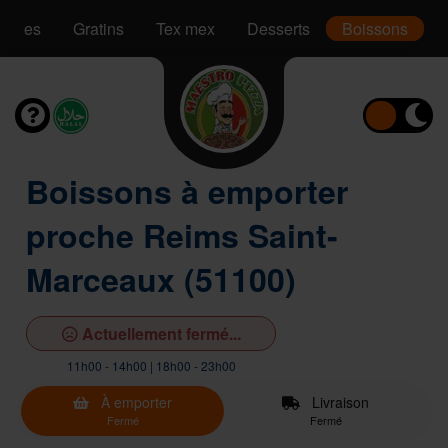
Pâtes
Gratins
Tex mex
Desserts
Boissons
Boissons à emporter
proche Reims Saint-
Marceaux (51100)
Actuellement fermé...
11h00 - 14h00 | 18h00 - 23h00
À emporter
Livraison
Fermé
Fermé