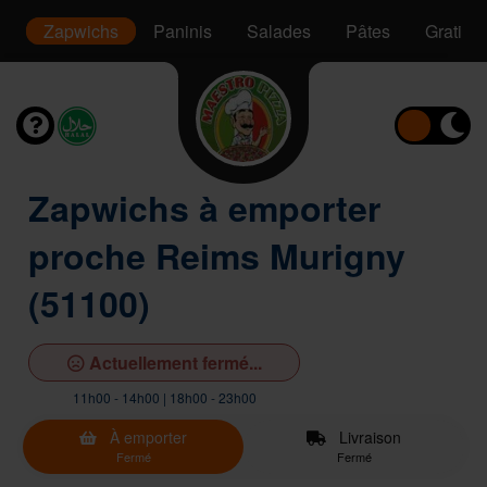
s
Zapwichs
Paninis
Salades
Pâtes
Gratins
Zapwichs à emporter
proche Reims Murigny
(51100)
Actuellement fermé...
11h00 - 14h00 | 18h00 - 23h00
À emporter
Livraison
Fermé
Fermé