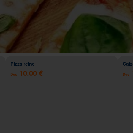
Pizza reine
Cal
10.00 €
Dès
Dès