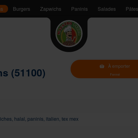
hs
Burgers
Zapwichs
Paninis
Salades
Pâte
À emporter
s (51100)
Fermé
ches, halal, paninis, italien, tex mex