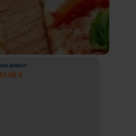
zone jambon
10.00 €