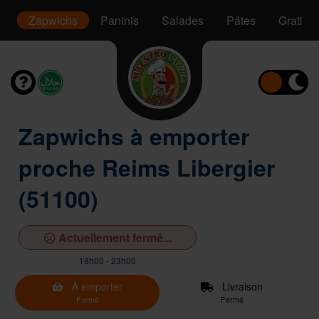
s
Zapwichs
Paninis
Salades
Pâtes
Gratins
Zapwichs à emporter
proche Reims Libergier
(51100)
Actuellement fermé...
18h00 - 23h00
À emporter
Livraison
Fermé
Fermé