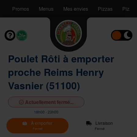
Promos
Menus
Mes envies
Pizzas
Pizzas
Poulet Rôti à emporter
proche Reims Henry
Vasnier (51100)
Actuellement fermé...
18h00 - 23h00
À emporter
Livraison
Fermé
Fermé