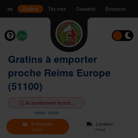
Pâtes
Gratins
Tex mex
Desserts
Boissons
Gratins à emporter
proche Reims Europe
(51100)
Actuellement fermé...
18h00 - 23h00
À emporter
Livraison
Fermé
Fermé