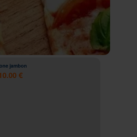
zone jambon
10.00 €