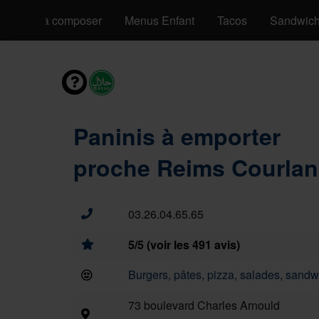
Pizzas à composer
Menus Enfant
Tacos
Sandwic
Paninis à emporter
proche Reims Courlan
03.26.04.65.65
5/5 (voir les 491 avis)
Burgers, pâtes, pizza, salades, sandwi
73 boulevard Charles Arnould