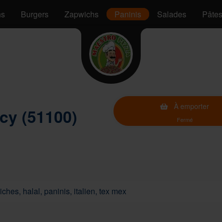
hs
Burgers
Zapwichs
Paninis
Salades
Pâte
À emporter
cy (51100)
Fermé
ches, halal, paninis, italien, tex mex