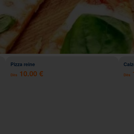
Pizza reine
Cal
10.00 €
Dès
Dès