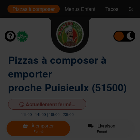
s
Pizzas à composer
Menus Enfant
Tacos
Sand
Pizzas à composer à
emporter
proche Puisieulx (51500)
Actuellement fermé...
11h00 - 14h00 | 18h00 - 23h00
À emporter
Livraison
Fermé
Fermé