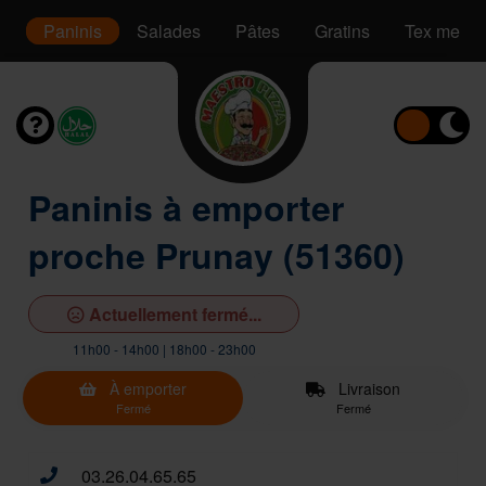
s
Paninis
Salades
Pâtes
Gratins
Tex mex
Paninis à emporter
proche Prunay (51360)
Actuellement fermé...
11h00 - 14h00 | 18h00 - 23h00
À emporter
Livraison
Fermé
Fermé
03.26.04.65.65