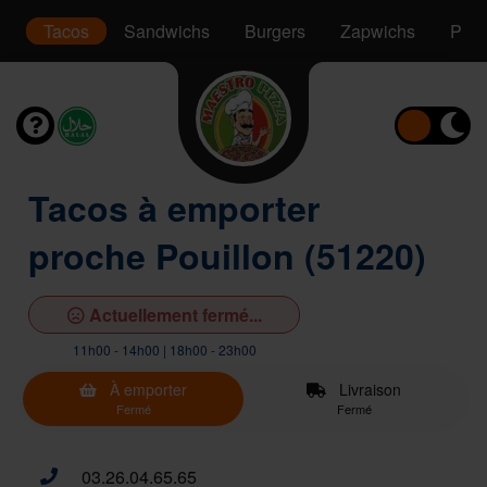
t
Tacos
Sandwichs
Burgers
Zapwichs
Pani
Tacos à emporter
proche Pouillon (51220)
Actuellement fermé...
11h00 - 14h00 | 18h00 - 23h00
À emporter
Livraison
Fermé
Fermé
03.26.04.65.65