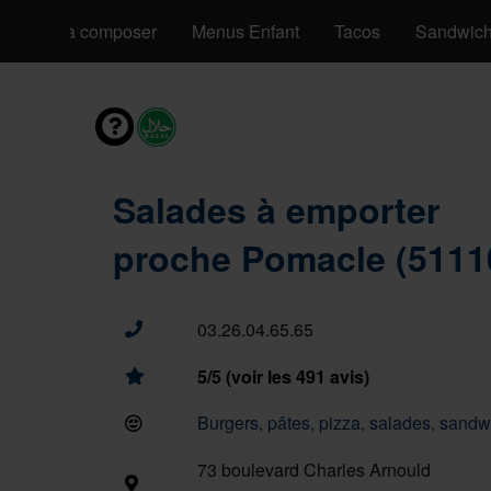
Pizzas à composer
Menus Enfant
Tacos
Sandwic
Salades à emporter
proche Pomacle (5111
03.26.04.65.65
5/5 (voir les 491 avis)
Burgers, pâtes, pizza, salades, sandwi
73 boulevard Charles Arnould