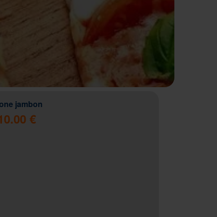
zone jambon
10.00 €