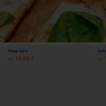
Pizza reine
Cal
10.00 €
Dès
Dès