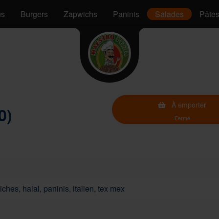
hs
Burgers
Zapwichs
Paninis
Salades
Pâte
À emporter
0)
Fermé
ches, halal, paninis, italien, tex mex