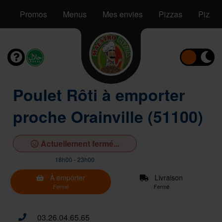
Promos
Menus
Mes envies
Pizzas
Pizzas
Poulet Rôti à emporter
proche Orainville (51100)
Actuellement fermé...
18h00 - 23h00
À emporter
Livraison
Fermé
Fermé
03.26.04.65.65