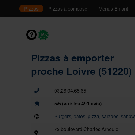
envies
Pizzas
Pizzas à composer
Menus Enfant
Pizzas à emporter
proche Loivre (51220)
03.26.04.65.65
5/5 (voir les 491 avis)
Burgers, pâtes, pizza, salades, sandwi
73 boulevard Charles Arnould