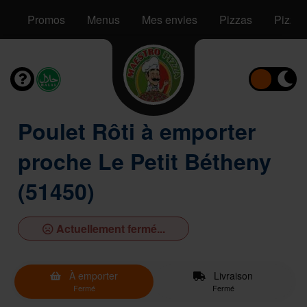
Promos
Menus
Mes envies
Pizzas
Pizzas
Poulet Rôti à emporter
proche Le Petit Bétheny
(51450)
Actuellement fermé...
À emporter
Livraison
Fermé
Fermé