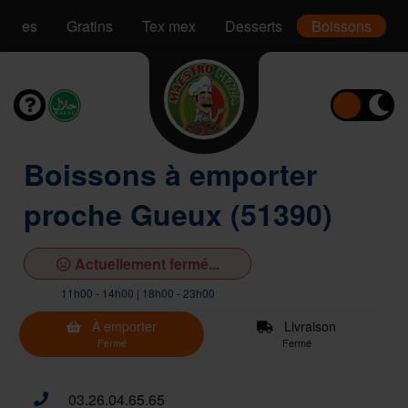
Pâtes
Gratins
Tex mex
Desserts
Boissons
Boissons à emporter
proche Gueux (51390)
Actuellement fermé...
11h00 - 14h00 | 18h00 - 23h00
À emporter
Livraison
Fermé
Fermé
03.26.04.65.65