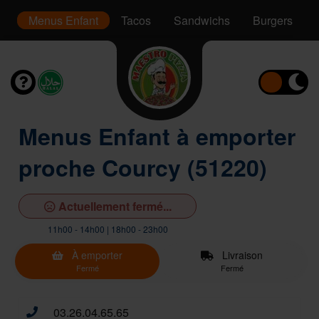
er
Menus Enfant
Tacos
Sandwichs
Burgers
Menus Enfant à emporter
proche Courcy (51220)
Actuellement fermé...
11h00 - 14h00 | 18h00 - 23h00
À emporter
Livraison
Fermé
Fermé
03.26.04.65.65