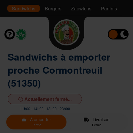
s
Sandwichs
Burgers
Zapwichs
Paninis
Sa
Sandwichs à emporter
proche Cormontreuil
(51350)
Actuellement fermé...
11h00 - 14h00 | 18h00 - 23h00
À emporter
Livraison
Fermé
Fermé