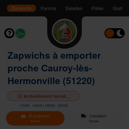
s
Zapwichs
Paninis
Salades
Pâtes
Gratins
Zapwichs à emporter
proche Cauroy-lès-
Hermonville (51220)
Actuellement fermé...
11h00 - 14h00 | 18h00 - 23h00
À emporter
Livraison
Fermé
Fermé