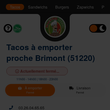
t
Tacos
Sandwichs
Burgers
Zapwichs
Pani
Tacos à emporter
proche Brimont (51220)
Actuellement fermé...
11h00 - 14h00 | 18h00 - 23h00
À emporter
Livraison
Fermé
Fermé
03.26.04.65.65