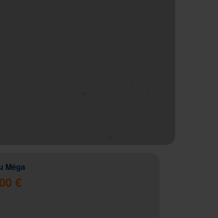
u Méga
00 €