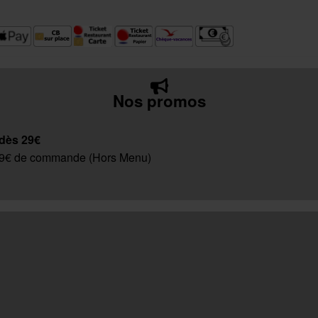
Nos promos
 dès 29€
 29€ de commande (Hors Menu)