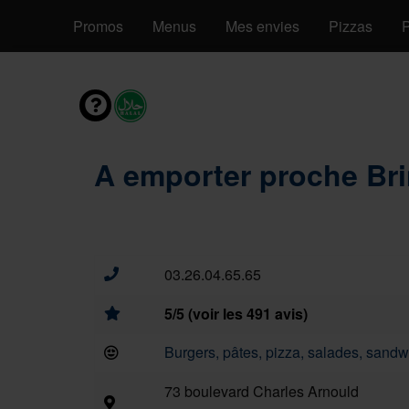
Promos
Menus
Mes envies
Pizzas
P
A emporter proche Bri
03.26.04.65.65
5/5 (voir les 491 avis)
Burgers, pâtes, pizza, salades, sandwi
73 boulevard Charles Arnould