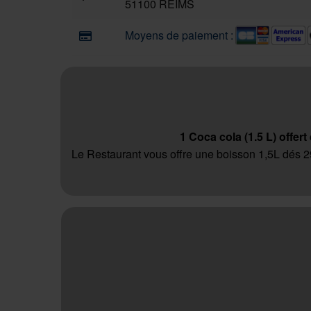
51100 REIMS
Moyens de paiement :
1 Coca cola (1.5 L) offert
Le Restaurant vous offre une boisson 1,5L dés