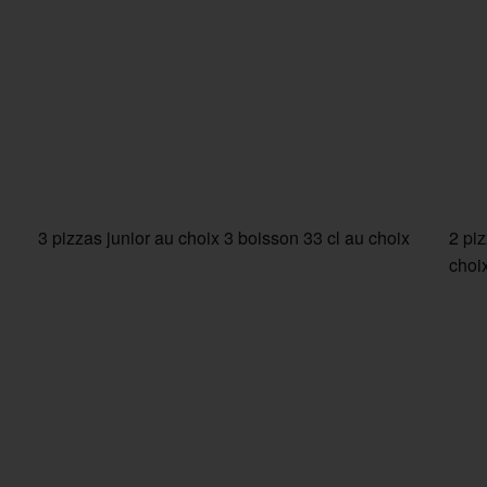
3 pizzas junior au choix 3 boisson 33 cl au choix
2 pi
choi