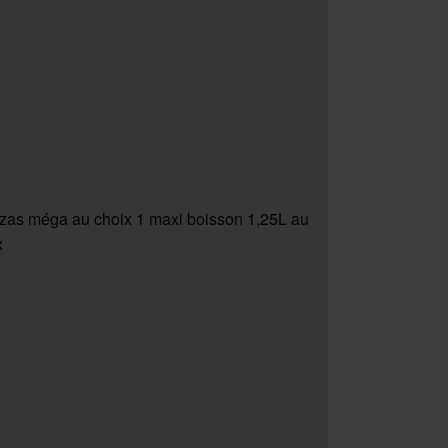
zzas méga au choix 1 maxi boisson 1,25L au
x