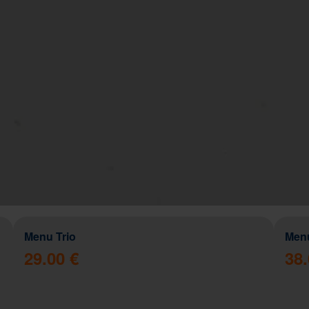
Menu Trio
Men
29.00 €
38.