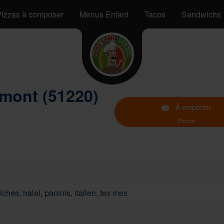
izzas à composer
Menus Enfant
Tacos
Sandwichs
mont (51220)
À emporter
Fermé
ches, halal, paninis, italien, tex mex