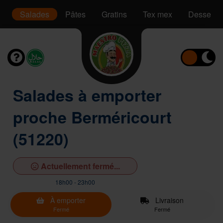
is
Salades
Pâtes
Gratins
Tex mex
Desserts
Salades à emporter
proche Berméricourt
(51220)
Actuellement fermé...
18h00 - 23h00
À emporter
Livraison
Fermé
Fermé