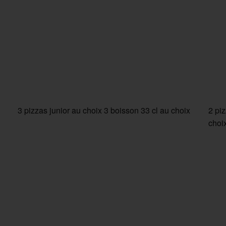
3 pizzas junior au choix 3 boisson 33 cl au choix
2 pi
choi