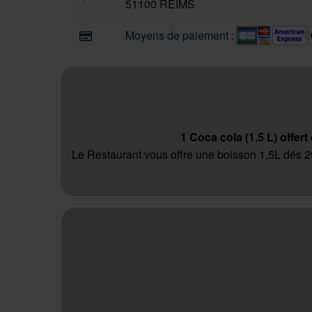
51100 REIMS
Moyens de paiement :
1 Coca cola (1.5 L) offert
Le Restaurant vous offre une boisson 1,5L dés