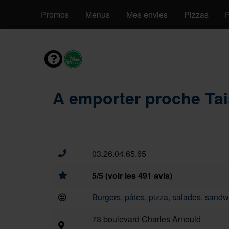
Promos
Menus
Mes envies
Pizzas
P
A emporter proche Tai
03.26.04.65.65
5/5 (voir les 491 avis)
Burgers, pâtes, pizza, salades, sandwi
73 boulevard Charles Arnould