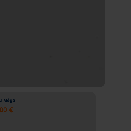
u Méga
00 €