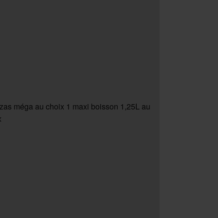
zzas méga au choix 1 maxi boisson 1,25L au
x