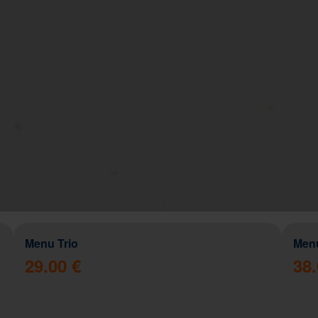
Menu Trio
Men
29.00 €
38.