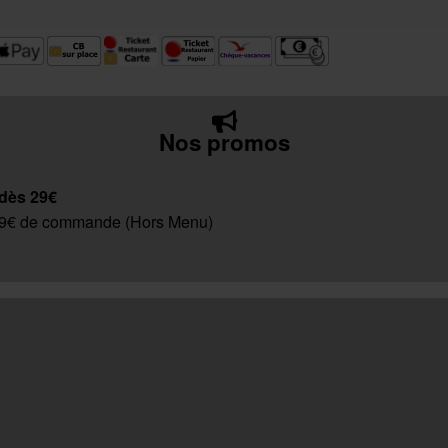
Nos promos
 dès 29€
 29€ de commande (Hors Menu)