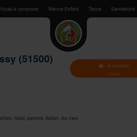
izzas à composer
Menus Enfant
Tacos
Sandwichs
ssy (51500)
À emporter
Fermé
ches, halal, paninis, italien, tex mex